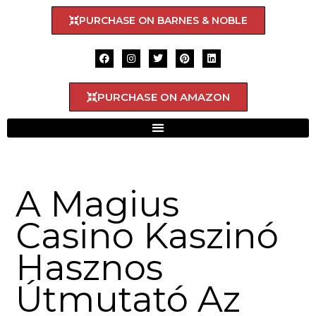
PURCHASE ON BARNES & NOBLE
PURCHASE ON AMAZON
A Magius
Casino Kaszinó
Hasznos
Útmutató Az