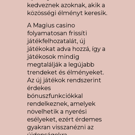
kedveznek azoknak, akik a
közösségi élményt keresik.
A Magius casino
folyamatosan frissíti
játékfelhozatalát, új
játékokat adva hozzá, így a
játékosok mindig
megtalálják a legújabb
trendeket és élményeket.
Az új játékok rendszerint
érdekes
bónuszfunkciókkal
rendelkeznek, amelyek
növelhetik a nyerési
esélyeket, ezért érdemes
gyakran visszanézni az
újdonságokra.