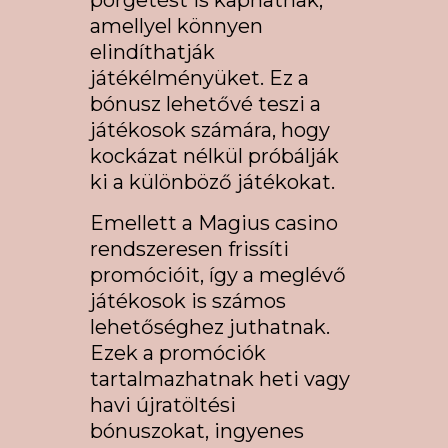
pörgetést is kaphatnak,
amellyel könnyen
elindíthatják
játékélményüket. Ez a
bónusz lehetővé teszi a
játékosok számára, hogy
kockázat nélkül próbálják
ki a különböző játékokat.
Emellett a Magius casino
rendszeresen frissíti
promócióit, így a meglévő
játékosok is számos
lehetőséghez juthatnak.
Ezek a promóciók
tartalmazhatnak heti vagy
havi újratöltési
bónuszokat, ingyenes