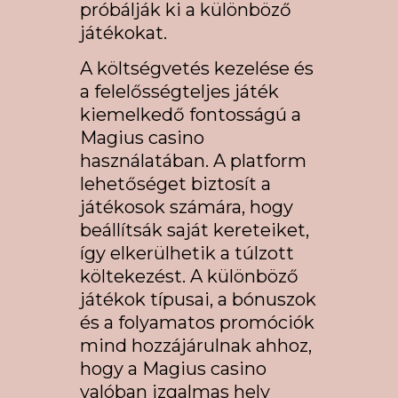
próbálják ki a különböző
játékokat.
A költségvetés kezelése és
a felelősségteljes játék
kiemelkedő fontosságú a
Magius casino
használatában. A platform
lehetőséget biztosít a
játékosok számára, hogy
beállítsák saját kereteiket,
így elkerülhetik a túlzott
költekezést. A különböző
játékok típusai, a bónuszok
és a folyamatos promóciók
mind hozzájárulnak ahhoz,
hogy a Magius casino
valóban izgalmas hely