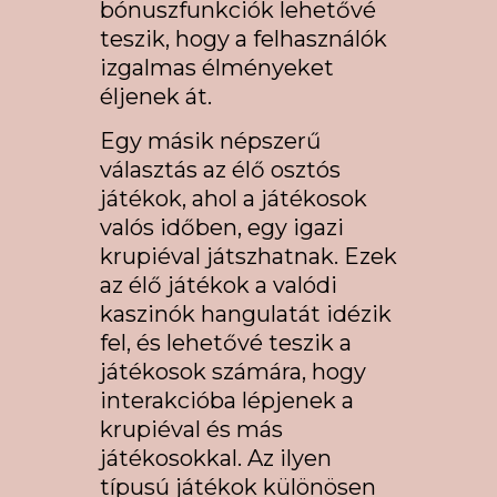
bónuszfunkciók lehetővé
teszik, hogy a felhasználók
izgalmas élményeket
éljenek át.
Egy másik népszerű
választás az élő osztós
játékok, ahol a játékosok
valós időben, egy igazi
krupiéval játszhatnak. Ezek
az élő játékok a valódi
kaszinók hangulatát idézik
fel, és lehetővé teszik a
játékosok számára, hogy
interakcióba lépjenek a
krupiéval és más
játékosokkal. Az ilyen
típusú játékok különösen