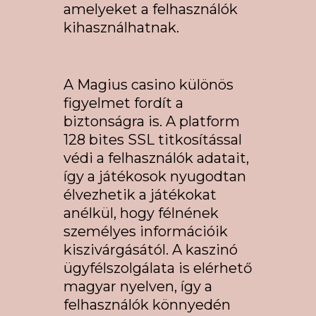
amelyeket a felhasználók
kihasználhatnak.
A Magius casino különös
figyelmet fordít a
biztonságra is. A platform
128 bites SSL titkosítással
védi a felhasználók adatait,
így a játékosok nyugodtan
élvezhetik a játékokat
anélkül, hogy félnének
személyes információik
kiszivárgásától. A kaszinó
ügyfélszolgálata is elérhető
magyar nyelven, így a
felhasználók könnyedén