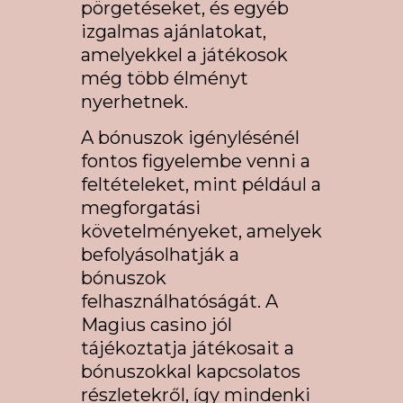
pörgetéseket, és egyéb
izgalmas ajánlatokat,
amelyekkel a játékosok
még több élményt
nyerhetnek.
A bónuszok igénylésénél
fontos figyelembe venni a
feltételeket, mint például a
megforgatási
követelményeket, amelyek
befolyásolhatják a
bónuszok
felhasználhatóságát. A
Magius casino jól
tájékoztatja játékosait a
bónuszokkal kapcsolatos
részletekről, így mindenki