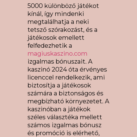
5000 különböző játékot
kínál, így mindenki
megtalálhatja a neki
tetsző szórakozást, és a
játékosok emellett
felfedezhetik a
magiuskaszino.com
izgalmas bónuszait. A
kaszinó 2024 óta érvényes
licenccel rendelkezik, ami
biztosítja a játékosok
számára a biztonságos és
megbízható környezetet. A
kaszinóban a játékok
széles választéka mellett
számos izgalmas bónusz
és promóció is elérhető,