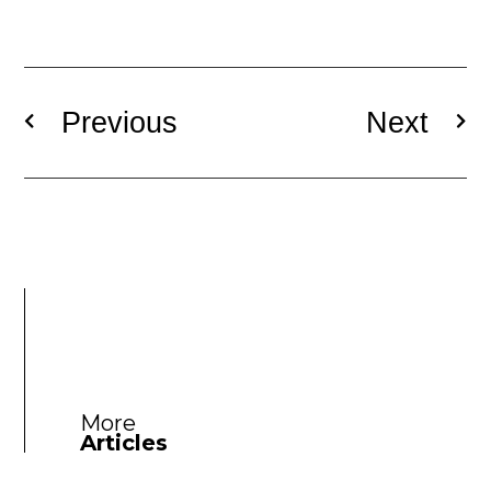
Previous
Next
More
Articles