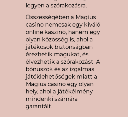
legyen a szórakozásra.
Összességében a Magius
casino nemcsak egy kiváló
online kaszinó, hanem egy
olyan közösség is, ahol a
játékosok biztonságban
érezhetik magukat, és
élvezhetik a szórakozást. A
bónuszok és az izgalmas
játéklehetőségek miatt a
Magius casino egy olyan
hely, ahol a játékélmény
mindenki számára
garantált.