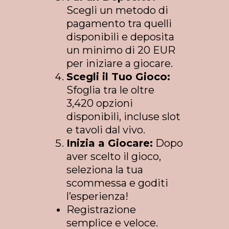
Scegli un metodo di
pagamento tra quelli
disponibili e deposita
un minimo di 20 EUR
per iniziare a giocare.
Scegli il Tuo Gioco:
Sfoglia tra le oltre
3,420 opzioni
disponibili, incluse slot
e tavoli dal vivo.
Inizia a Giocare:
Dopo
aver scelto il gioco,
seleziona la tua
scommessa e goditi
l’esperienza!
Registrazione
semplice e veloce.