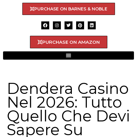
PURCHASE ON BARNES & NOBLE
PURCHASE ON AMAZON
Dendera Casino
Nel 2026: Tutto
Quello Che Devi
Sapere Su