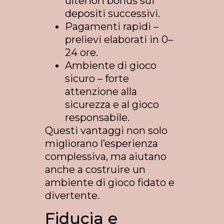
ulteriori bonus sui
depositi successivi.
Pagamenti rapidi –
prelievi elaborati in 0–
24 ore.
Ambiente di gioco
sicuro – forte
attenzione alla
sicurezza e al gioco
responsabile.
Questi vantaggi non solo
migliorano l’esperienza
complessiva, ma aiutano
anche a costruire un
ambiente di gioco fidato e
divertente.
Fiducia e