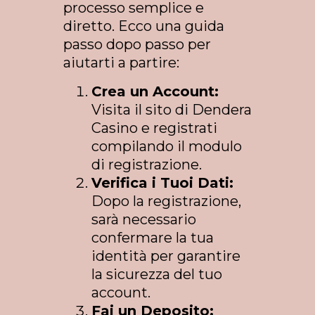
processo semplice e
diretto. Ecco una guida
passo dopo passo per
aiutarti a partire:
Crea un Account:
Visita il sito di Dendera
Casino e registrati
compilando il modulo
di registrazione.
Verifica i Tuoi Dati:
Dopo la registrazione,
sarà necessario
confermare la tua
identità per garantire
la sicurezza del tuo
account.
Fai un Deposito: