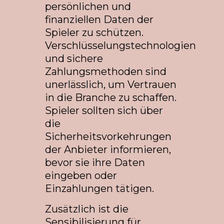
persönlichen und
finanziellen Daten der
Spieler zu schützen.
Verschlüsselungstechnologien
und sichere
Zahlungsmethoden sind
unerlässlich, um Vertrauen
in die Branche zu schaffen.
Spieler sollten sich über
die
Sicherheitsvorkehrungen
der Anbieter informieren,
bevor sie ihre Daten
eingeben oder
Einzahlungen tätigen.
Zusätzlich ist die
Sensibilisierung für