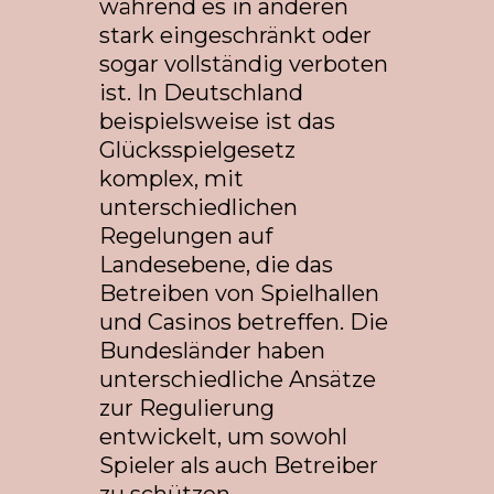
während es in anderen
stark eingeschränkt oder
sogar vollständig verboten
ist. In Deutschland
beispielsweise ist das
Glücksspielgesetz
komplex, mit
unterschiedlichen
Regelungen auf
Landesebene, die das
Betreiben von Spielhallen
und Casinos betreffen. Die
Bundesländer haben
unterschiedliche Ansätze
zur Regulierung
entwickelt, um sowohl
Spieler als auch Betreiber
zu schützen.