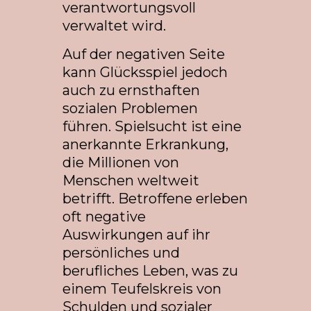
verantwortungsvoll
verwaltet wird.
Auf der negativen Seite
kann Glücksspiel jedoch
auch zu ernsthaften
sozialen Problemen
führen. Spielsucht ist eine
anerkannte Erkrankung,
die Millionen von
Menschen weltweit
betrifft. Betroffene erleben
oft negative
Auswirkungen auf ihr
persönliches und
berufliches Leben, was zu
einem Teufelskreis von
Schulden und sozialer