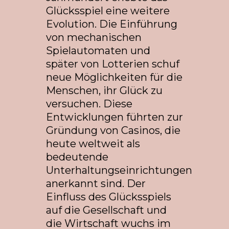
Glücksspiel eine weitere
Evolution. Die Einführung
von mechanischen
Spielautomaten und
später von Lotterien schuf
neue Möglichkeiten für die
Menschen, ihr Glück zu
versuchen. Diese
Entwicklungen führten zur
Gründung von Casinos, die
heute weltweit als
bedeutende
Unterhaltungseinrichtungen
anerkannt sind. Der
Einfluss des Glücksspiels
auf die Gesellschaft und
die Wirtschaft wuchs im