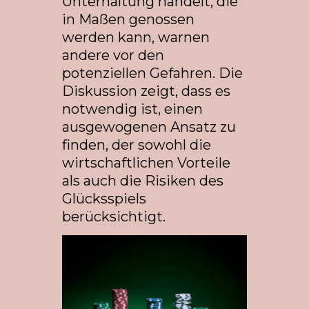
Unterhaltung handelt, die
in Maßen genossen
werden kann, warnen
andere vor den
potenziellen Gefahren. Die
Diskussion zeigt, dass es
notwendig ist, einen
ausgewogenen Ansatz zu
finden, der sowohl die
wirtschaftlichen Vorteile
als auch die Risiken des
Glücksspiels
berücksichtigt.