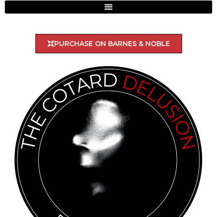
PURCHASE ON BARNES & NOBLE