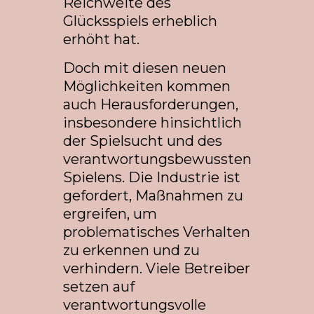
Reichweite des
Glücksspiels erheblich
erhöht hat.
Doch mit diesen neuen
Möglichkeiten kommen
auch Herausforderungen,
insbesondere hinsichtlich
der Spielsucht und des
verantwortungsbewussten
Spielens. Die Industrie ist
gefordert, Maßnahmen zu
ergreifen, um
problematisches Verhalten
zu erkennen und zu
verhindern. Viele Betreiber
setzen auf
verantwortungsvolle