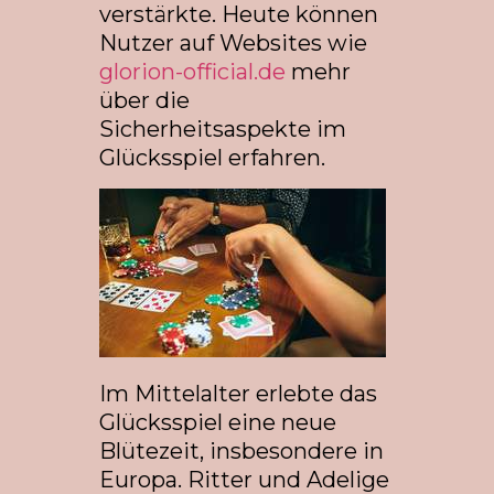
verstärkte. Heute können
Nutzer auf Websites wie
glorion-official.de
mehr
über die
Sicherheitsaspekte im
Glücksspiel erfahren.
Im Mittelalter erlebte das
Glücksspiel eine neue
Blütezeit, insbesondere in
Europa. Ritter und Adelige