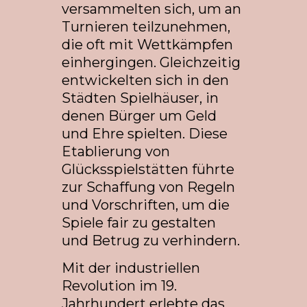
versammelten sich, um an
Turnieren teilzunehmen,
die oft mit Wettkämpfen
einhergingen. Gleichzeitig
entwickelten sich in den
Städten Spielhäuser, in
denen Bürger um Geld
und Ehre spielten. Diese
Etablierung von
Glücksspielstätten führte
zur Schaffung von Regeln
und Vorschriften, um die
Spiele fair zu gestalten
und Betrug zu verhindern.
Mit der industriellen
Revolution im 19.
Jahrhundert erlebte das