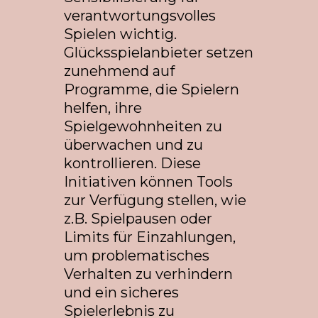
verantwortungsvolles
Spielen wichtig.
Glücksspielanbieter setzen
zunehmend auf
Programme, die Spielern
helfen, ihre
Spielgewohnheiten zu
überwachen und zu
kontrollieren. Diese
Initiativen können Tools
zur Verfügung stellen, wie
z.B. Spielpausen oder
Limits für Einzahlungen,
um problematisches
Verhalten zu verhindern
und ein sicheres
Spielerlebnis zu