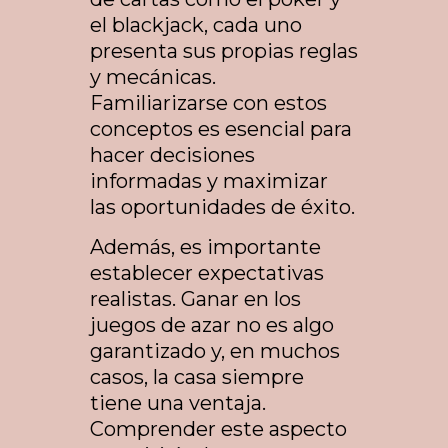
el blackjack, cada uno
presenta sus propias reglas
y mecánicas.
Familiarizarse con estos
conceptos es esencial para
hacer decisiones
informadas y maximizar
las oportunidades de éxito.
Además, es importante
establecer expectativas
realistas. Ganar en los
juegos de azar no es algo
garantizado y, en muchos
casos, la casa siempre
tiene una ventaja.
Comprender este aspecto