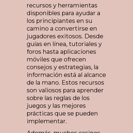
recursos y herramientas
disponibles para ayudar a
los principiantes en su
camino a convertirse en
jugadores exitosos. Desde
guías en línea, tutoriales y
foros hasta aplicaciones
móviles que ofrecen
consejos y estrategias, la
información está al alcance
de la mano. Estos recursos
son valiosos para aprender
sobre las reglas de los
juegos y las mejores
prácticas que se pueden
implementar.