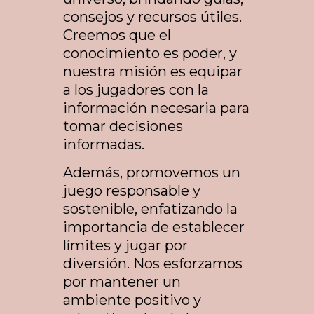
consejos y recursos útiles.
Creemos que el
conocimiento es poder, y
nuestra misión es equipar
a los jugadores con la
información necesaria para
tomar decisiones
informadas.
Además, promovemos un
juego responsable y
sostenible, enfatizando la
importancia de establecer
límites y jugar por
diversión. Nos esforzamos
por mantener un
ambiente positivo y