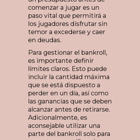
comenzar a jugar es un
paso vital que permitirá a
los jugadores disfrutar sin
temor a excederse y caer
en deudas.
Para gestionar el bankroll,
es importante definir
límites claros. Esto puede
incluir la cantidad máxima
que se está dispuesto a
perder en un día, así como
las ganancias que se deben
alcanzar antes de retirarse.
Adicionalmente, es
aconsejable utilizar una
parte del bankroll solo para