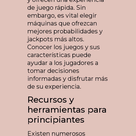
de juego rápida. Sin
embargo, es vital elegir
máquinas que ofrezcan
mejores probabilidades y
jackpots más altos.
Conocer los juegos y sus
características puede
ayudar a los jugadores a
tomar decisiones
informadas y disfrutar más
de su experiencia.
Recursos y
herramientas para
principiantes
Existen numerosos