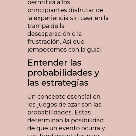
permitirá a los
principiantes disfrutar de
la experiencia sin caer en la
trampa de la
desesperación o la
frustración. Así que,
¡empecemos con la guía!
Entender las
probabilidades y
las estrategias
Un concepto esencial en
los juegos de azar son las
probabilidades. Estas
determinan la posibilidad
de que un evento ocurra y