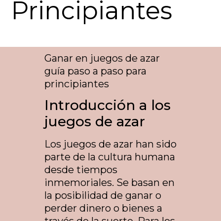
Principiantes
Ganar en juegos de azar
guía paso a paso para
principiantes
Introducción a los
juegos de azar
Los juegos de azar han sido
parte de la cultura humana
desde tiempos
inmemoriales. Se basan en
la posibilidad de ganar o
perder dinero o bienes a