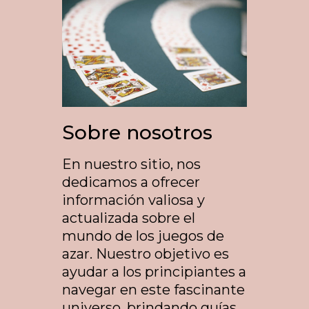
Sobre nosotros
En nuestro sitio, nos
dedicamos a ofrecer
información valiosa y
actualizada sobre el
mundo de los juegos de
azar. Nuestro objetivo es
ayudar a los principiantes a
navegar en este fascinante
universo, brindando guías,