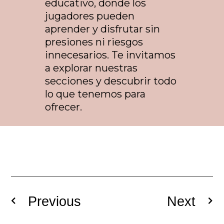
educativo, donde los
jugadores pueden
aprender y disfrutar sin
presiones ni riesgos
innecesarios. Te invitamos
a explorar nuestras
secciones y descubrir todo
lo que tenemos para
ofrecer.
Previous
Next