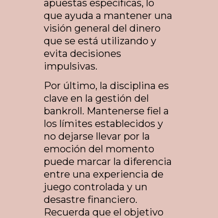
apuestas específicas, lo
que ayuda a mantener una
visión general del dinero
que se está utilizando y
evita decisiones
impulsivas.
Por último, la disciplina es
clave en la gestión del
bankroll. Mantenerse fiel a
los límites establecidos y
no dejarse llevar por la
emoción del momento
puede marcar la diferencia
entre una experiencia de
juego controlada y un
desastre financiero.
Recuerda que el objetivo