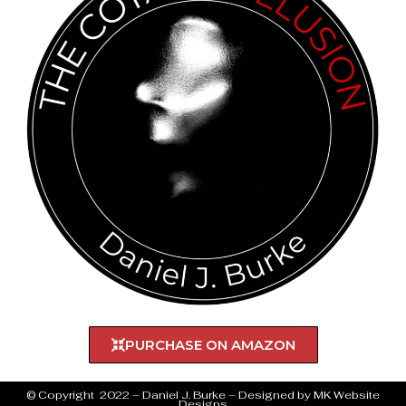
PURCHASE ON AMAZON
© Copyright 2022 – Daniel J. Burke – Designed by
MK Website
Designs