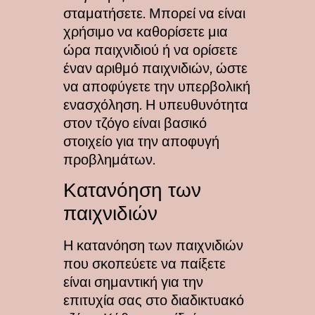
σταματήσετε. Μπορεί να είναι
χρήσιμο να καθορίσετε μια
ώρα παιχνιδιού ή να ορίσετε
έναν αριθμό παιχνιδιών, ώστε
να αποφύγετε την υπερβολική
ενασχόληση. Η υπευθυνότητα
στον τζόγο είναι βασικό
στοιχείο για την αποφυγή
προβλημάτων.
Κατανόηση των
παιχνιδιών
Η κατανόηση των παιχνιδιών
που σκοπεύετε να παίξετε
είναι σημαντική για την
επιτυχία σας στο διαδικτυακό