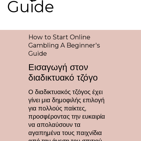
Guide
How to Start Online
Gambling A Beginner's
Guide
Εισαγωγή στον
διαδικτυακό τζόγο
Ο διαδικτυακός τζόγος έχει
γίνει μια δημοφιλής επιλογή
για πολλούς παίκτες,
προσφέροντας την ευκαιρία
να απολαύσουν τα
αγαπημένα τους παιχνίδια