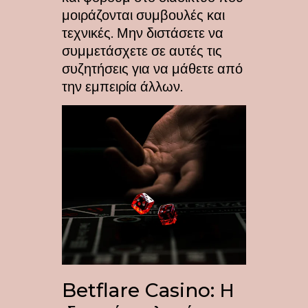
μοιράζονται συμβουλές και
τεχνικές. Μην διστάσετε να
συμμετάσχετε σε αυτές τις
συζητήσεις για να μάθετε από
την εμπειρία άλλων.
Betflare Casino: Η