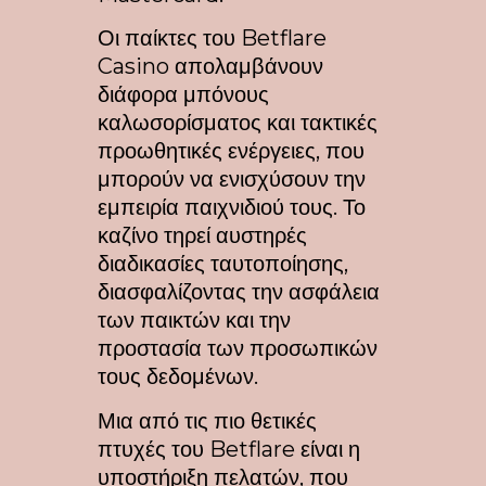
Οι παίκτες του Betflare
Casino απολαμβάνουν
διάφορα μπόνους
καλωσορίσματος και τακτικές
προωθητικές ενέργειες, που
μπορούν να ενισχύσουν την
εμπειρία παιχνιδιού τους. Το
καζίνο τηρεί αυστηρές
διαδικασίες ταυτοποίησης,
διασφαλίζοντας την ασφάλεια
των παικτών και την
προστασία των προσωπικών
τους δεδομένων.
Μια από τις πιο θετικές
πτυχές του Betflare είναι η
υποστήριξη πελατών, που