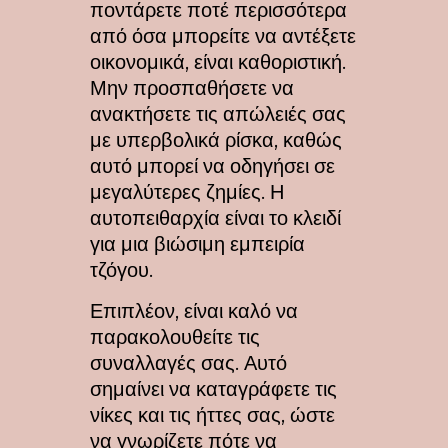
ποντάρετε ποτέ περισσότερα
από όσα μπορείτε να αντέξετε
οικονομικά, είναι καθοριστική.
Μην προσπαθήσετε να
ανακτήσετε τις απώλειές σας
με υπερβολικά ρίσκα, καθώς
αυτό μπορεί να οδηγήσει σε
μεγαλύτερες ζημίες. Η
αυτοπειθαρχία είναι το κλειδί
για μια βιώσιμη εμπειρία
τζόγου.
Επιπλέον, είναι καλό να
παρακολουθείτε τις
συναλλαγές σας. Αυτό
σημαίνει να καταγράφετε τις
νίκες και τις ήττες σας, ώστε
να γνωρίζετε πότε να