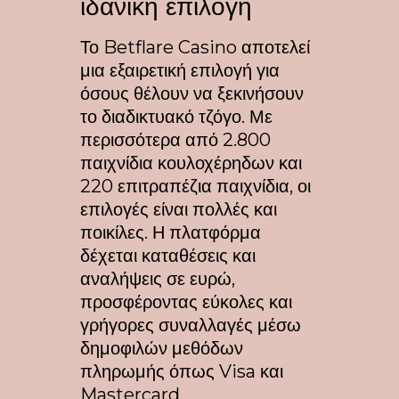
ιδανική επιλογή
Το Betflare Casino αποτελεί
μια εξαιρετική επιλογή για
όσους θέλουν να ξεκινήσουν
το διαδικτυακό τζόγο. Με
περισσότερα από 2.800
παιχνίδια κουλοχέρηδων και
220 επιτραπέζια παιχνίδια, οι
επιλογές είναι πολλές και
ποικίλες. Η πλατφόρμα
δέχεται καταθέσεις και
αναλήψεις σε ευρώ,
προσφέροντας εύκολες και
γρήγορες συναλλαγές μέσω
δημοφιλών μεθόδων
πληρωμής όπως Visa και
Mastercard.