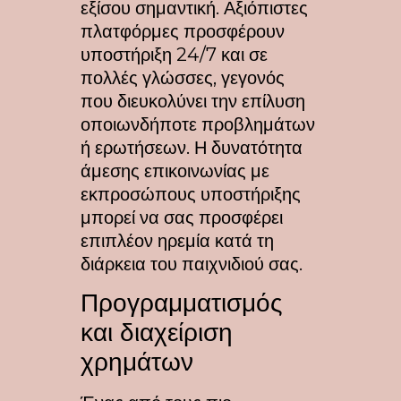
εξίσου σημαντική. Αξιόπιστες
πλατφόρμες προσφέρουν
υποστήριξη 24/7 και σε
πολλές γλώσσες, γεγονός
που διευκολύνει την επίλυση
οποιωνδήποτε προβλημάτων
ή ερωτήσεων. Η δυνατότητα
άμεσης επικοινωνίας με
εκπροσώπους υποστήριξης
μπορεί να σας προσφέρει
επιπλέον ηρεμία κατά τη
διάρκεια του παιχνιδιού σας.
Προγραμματισμός
και διαχείριση
χρημάτων