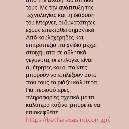
από την άνεση του σπιτιού
τους. Με την ανάπτυξη της
τεχνολογίας και τη διάδοση
του ίντερνετ, οι δυνατότητες
έχουν επεκταθεί σημαντικά.
Από κουλοχέρηδες και
επιτραπέζια παιχνίδια μέχρι
στοιχήματα σε αθλητικά
γεγονότα, οι επιλογές είναι
αμέτρητες και οι παίκτες
μπορούν να επιλέξουν αυτό
που τους ταιριάζει καλύτερα.
Για περισσότερες
πληροφορίες σχετικά με τα
καλύτερα καζίνο, μπορείτε να
επισκεφθείτε
https://betflarecasino.com.gr/
.