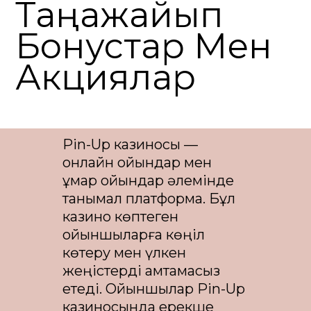
Таңғажайып
Бонустар Мен
Акциялар
Pin-Up казиносы —
онлайн ойындар мен
құмар ойындар әлемінде
танымал платформа. Бұл
казино көптеген
ойыншыларға көңіл
көтеру мен үлкен
жеңістерді қамтамасыз
етеді. Ойыншылар Pin-Up
казиносында ерекше