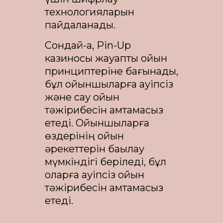
технологияларын
пайдаланады.
Сондай-ақ, Pin-Up
казиносы жауапты ойын
принциптеріне бағынады,
бұл ойыншыларға қауіпсіз
және сау ойын
тәжірибесін қамтамасыз
етеді. Ойыншыларға
өздерінің ойын
әрекеттерін бақылау
мүмкіндігі беріледі, бұл
оларға қауіпсіз ойын
тәжірибесін қамтамасыз
етеді.