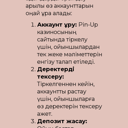
арқылы өз аккаунттарын
оңай құра алады:
Аккаунт құру:
Pin-Up
казиносының
сайтында тіркелу
үшін, ойыншылардан
тек жеке мәліметтерін
енгізу талап етіледі.
Деректерді
тексеру:
Тіркелгеннен кейін,
аккаунтты растау
үшін, ойыншыларға
өз деректерін тексеру
қажет.
Депозит жасау: