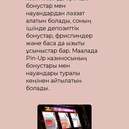
бонустар мен
науқандардан ләззат
алатын болады, соның
ішінде депозиттік
бонустар, фриспиндер
және басқа да қызықты
ұсыныстар бар. Мақалада
Pin-Up казиносының
бонустары мен
науқандары туралы
кеңінен айтылатын
болады.