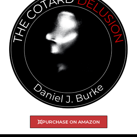
PURCHASE ON AMAZON