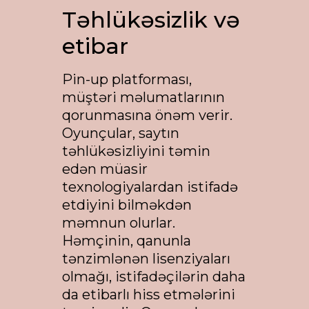
Təhlükəsizlik və
etibar
Pin-up platforması,
müştəri məlumatlarının
qorunmasına önəm verir.
Oyunçular, saytın
təhlükəsizliyini təmin
edən müasir
texnologiyalardan istifadə
etdiyini bilməkdən
məmnun olurlar.
Həmçinin, qanunla
tənzimlənən lisenziyaları
olmağı, istifadəçilərin daha
da etibarlı hiss etmələrini