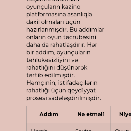
oyunçuların kazino
platformasına asanlıqla
daxil olmaları üçün
hazırlanmışdır. Bu addımlar
onların oyun təcrübəsini
daha da rahatlaşdırır. Hər
bir addım, oyunçuların
təhlükəsizliyini və
rahatlığını düşünərək
tərtib edilmişdir.
Həmçinin, istifadəçilərin
rahatlığı üçün qeydiyyat
prosesi sadələşdirilmişdir.
Addım
Nə etməli
Niyə