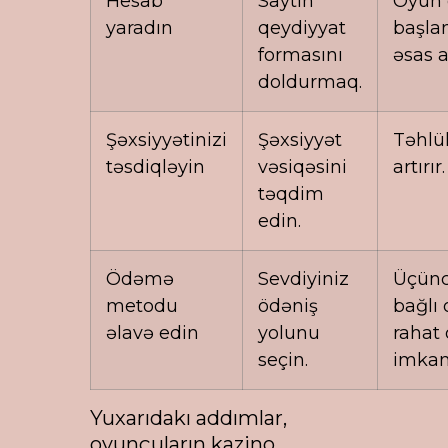
Hesab
Saytın
Oyun
yaradın
qeydiyyat
başla
formasını
əsas 
doldurmaq.
Şəxsiyyətinizi
Şəxsiyyət
Təhlük
təsdiqləyin
vəsiqəsini
artırır.
təqdim
edin.
Ödəmə
Sevdiyiniz
Üçünc
metodu
ödəniş
bağlı
əlavə edin
yolunu
rahat
seçin.
imkan
Yuxarıdakı addımlar,
oyunçuların kazino