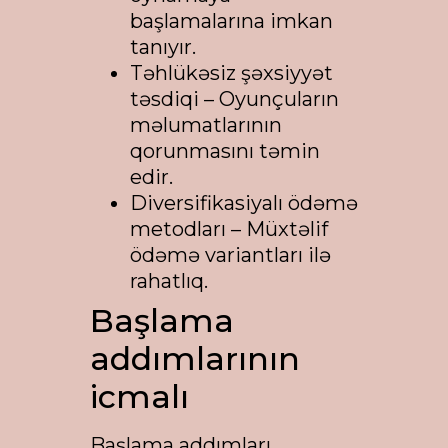
başlamalarına imkan
tanıyır.
Təhlükəsiz şəxsiyyət
təsdiqi – Oyunçuların
məlumatlarının
qorunmasını təmin
edir.
Diversifikasiyalı ödəmə
metodları – Müxtəlif
ödəmə variantları ilə
rahatlıq.
Başlama
addımlarının
icmalı
Başlama addımları