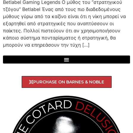
Betlabel Gaming Legends Ο μύθος του “στρατηγικού
τζόγου” Betlabel Ένας από τους πιο διαδεδομένους
μύθους γύρω από τα καζίνο είναι ότι η νίκη μπορεί να
εξαρτηθεί από στρατηγικές που αναπτύσσουν οι
παίκτες. Πολλοί πιστεύουν ότι αν χρησιμοποιήσουν
κάποιο σύστημα πονταρίσματος ή στρατηγική, θα
μπορούν να επηρεάσουν την τύχη […]
PURCHASE ON BARNES & NOBLE