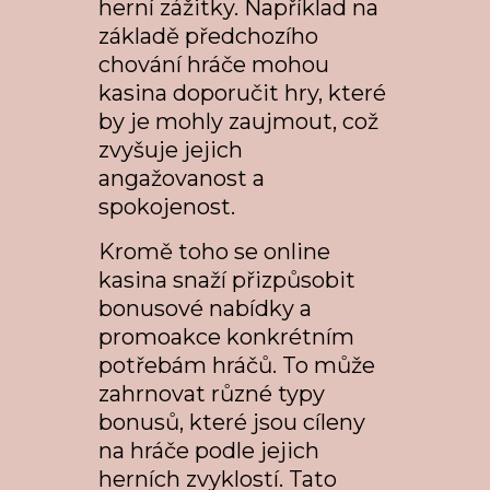
herní zážitky. Například na
základě předchozího
chování hráče mohou
kasina doporučit hry, které
by je mohly zaujmout, což
zvyšuje jejich
angažovanost a
spokojenost.
Kromě toho se online
kasina snaží přizpůsobit
bonusové nabídky a
promoakce konkrétním
potřebám hráčů. To může
zahrnovat různé typy
bonusů, které jsou cíleny
na hráče podle jejich
herních zvyklostí. Tato