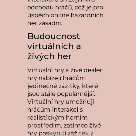
odchodu hráčů, což je pro
úspěch online hazardních
her zásadní.
Budoucnost
virtuálních a
živých her
Virtuální hry a živé dealer
hry nabízejí hráčům
jedinečné zážitky, které
jsou stále populárnější.
Virtuální hry umožňují
hráčům interakci s
realistickým herním
prostředím, zatímco živé
hry poskytují zážitek z