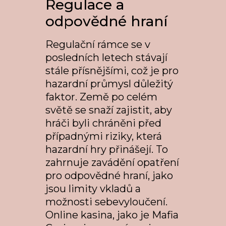
Regulace a
odpovědné hraní
Regulační rámce se v
posledních letech stávají
stále přísnějšími, což je pro
hazardní průmysl důležitý
faktor. Země po celém
světě se snaží zajistit, aby
hráči byli chráněni před
případnými riziky, která
hazardní hry přinášejí. To
zahrnuje zavádění opatření
pro odpovědné hraní, jako
jsou limity vkladů a
možnosti sebevyloučení.
Online kasina, jako je Mafia