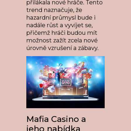
přilákala nové hráče. Tento
trend naznačuje, že
hazardní průmysl bude i
nadále růst a vyvíjet se,
přičemž hráči budou mít
možnost zažít zcela nové
úrovně vzrušení a zábavy.
Mafia Casino a
jeho nabídka