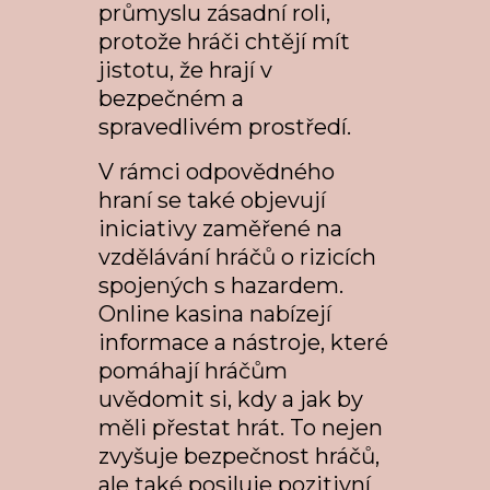
průmyslu zásadní roli,
protože hráči chtějí mít
jistotu, že hrají v
bezpečném a
spravedlivém prostředí.
V rámci odpovědného
hraní se také objevují
iniciativy zaměřené na
vzdělávání hráčů o rizicích
spojených s hazardem.
Online kasina nabízejí
informace a nástroje, které
pomáhají hráčům
uvědomit si, kdy a jak by
měli přestat hrát. To nejen
zvyšuje bezpečnost hráčů,
ale také posiluje pozitivní