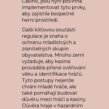
Casino, jsou nyní povinna
implementovat tyto prvky,
aby zajistila bezpečné
herní prostředí.
Další klíčovou součástí
regulace je snaha o
ochranu mladistvých a
zranitelných skupin
obyvatelstva. Mnoho zemí
vyžaduje, aby kasina
prováděla přísné ověřování
věku a identifikace hráčů.
Tyto postupy nejenže
chrání mladé hráče, ale
také pomáhají budovat
důvěru mezi hráči a kasiny.
Důvěra hraje v hazardním