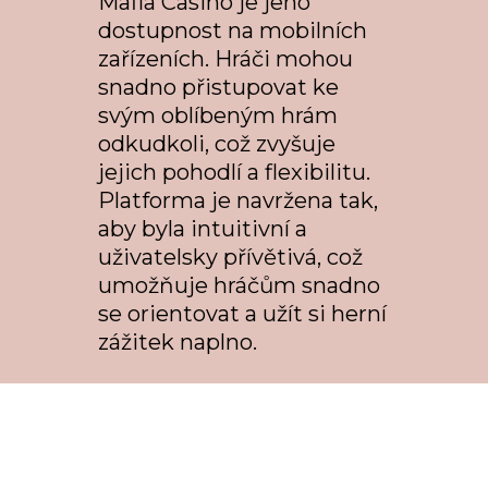
Mafia Casino je jeho
dostupnost na mobilních
zařízeních. Hráči mohou
snadno přistupovat ke
svým oblíbeným hrám
odkudkoli, což zvyšuje
jejich pohodlí a flexibilitu.
Platforma je navržena tak,
aby byla intuitivní a
uživatelsky přívětivá, což
umožňuje hráčům snadno
se orientovat a užít si herní
zážitek naplno.