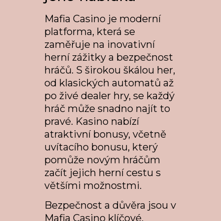
Mafia Casino je moderní
platforma, která se
zaměřuje na inovativní
herní zážitky a bezpečnost
hráčů. S širokou škálou her,
od klasických automatů až
po živé dealer hry, se každý
hráč může snadno najít to
pravé. Kasino nabízí
atraktivní bonusy, včetně
uvítacího bonusu, který
pomůže novým hráčům
začít jejich herní cestu s
většími možnostmi.
Bezpečnost a důvěra jsou v
Mafia Casino klíčové.