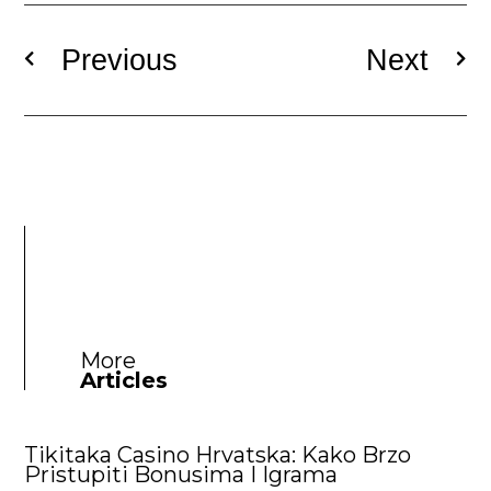
Previous
Next
More
Articles
Tikitaka Casino Hrvatska: Kako Brzo
Pristupiti Bonusima I Igrama