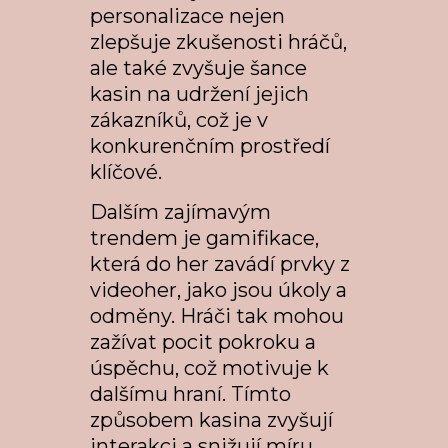
personalizace nejen
zlepšuje zkušenosti hráčů,
ale také zvyšuje šance
kasin na udržení jejich
zákazníků, což je v
konkurenčním prostředí
klíčové.
Dalším zajímavým
trendem je gamifikace,
která do her zavádí prvky z
videoher, jako jsou úkoly a
odměny. Hráči tak mohou
zažívat pocit pokroku a
úspěchu, což motivuje k
dalšímu hraní. Tímto
způsobem kasina zvyšují
interakci a snižují míru