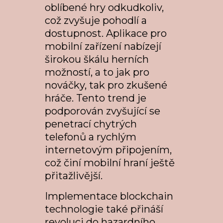
oblíbené hry odkudkoliv,
což zvyšuje pohodlí a
dostupnost. Aplikace pro
mobilní zařízení nabízejí
širokou škálu herních
možností, a to jak pro
nováčky, tak pro zkušené
hráče. Tento trend je
podporován zvyšující se
penetrací chytrých
telefonů a rychlým
internetovým připojením,
což činí mobilní hraní ještě
přitažlivější.
Implementace blockchain
technologie také přináší
revoluci do hazardního