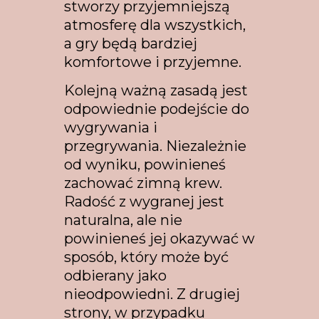
stworzy przyjemniejszą
atmosferę dla wszystkich,
a gry będą bardziej
komfortowe i przyjemne.
Kolejną ważną zasadą jest
odpowiednie podejście do
wygrywania i
przegrywania. Niezależnie
od wyniku, powinieneś
zachować zimną krew.
Radość z wygranej jest
naturalna, ale nie
powinieneś jej okazywać w
sposób, który może być
odbierany jako
nieodpowiedni. Z drugiej
strony, w przypadku