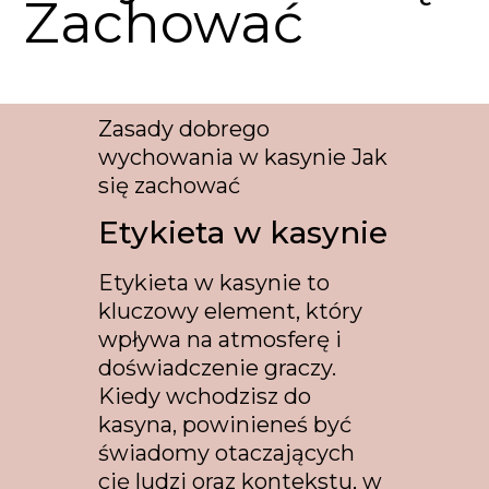
Zachować
Zasady dobrego
wychowania w kasynie Jak
się zachować
Etykieta w kasynie
Etykieta w kasynie to
kluczowy element, który
wpływa na atmosferę i
doświadczenie graczy.
Kiedy wchodzisz do
kasyna, powinieneś być
świadomy otaczających
cię ludzi oraz kontekstu, w