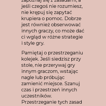
zapoznaj się z zasadami, a
jeśli czegoś nie rozumiesz,
nie krępuj się zapytać
krupiera o pomoc. Dobrze
jest również obserwować
innych graczy, co może dać
ci wgląd w różne strategie
i style gry.
Pamiętaj o przestrzeganiu
kolejek. Jeśli siedzisz przy
stole, nie przerywaj gry
innym graczom, wstając
nagle lub próbując
zamienić miejsce. Szanuj
czas i przestrzeń innych
uczestników.
Przestrzeganie tych zasad