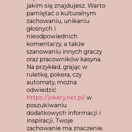
jakim się znajdujesz. Warto
pamiętać o kulturalnym
zachowaniu, unikaniu
głośnych i
nieodpowiednich
komentarzy, a także
szanowaniu innych graczy
oraz pracowników kasyna.
Na przykład, grając w
ruletkę, pokera, czy
automaty, można
odwiedzić
https://jokery.net.pl/
w
poszukiwaniu
dodatkowych informacji i
inspiracji. Twoje
zachowanie ma znaczenie.