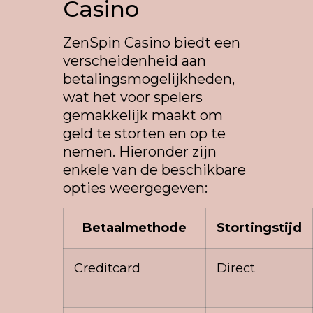
Casino
ZenSpin Casino biedt een
verscheidenheid aan
betalingsmogelijkheden,
wat het voor spelers
gemakkelijk maakt om
geld te storten en op te
nemen. Hieronder zijn
enkele van de beschikbare
opties weergegeven:
Betaalmethode
Stortingstijd
Creditcard
Direct