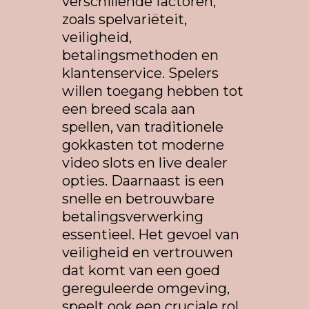
verschillende factoren,
zoals spelvariëteit,
veiligheid,
betalingsmethoden en
klantenservice. Spelers
willen toegang hebben tot
een breed scala aan
spellen, van traditionele
gokkasten tot moderne
video slots en live dealer
opties. Daarnaast is een
snelle en betrouwbare
betalingsverwerking
essentieel. Het gevoel van
veiligheid en vertrouwen
dat komt van een goed
gereguleerde omgeving,
speelt ook een cruciale rol