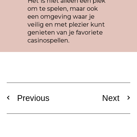
Het is niet alleen een plek
om te spelen, maar ook
een omgeving waar je
veilig en met plezier kunt
genieten van je favoriete
casinospellen.
Previous
Next