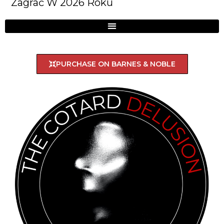
Zagrać W 2026 Roku
PURCHASE ON BARNES & NOBLE