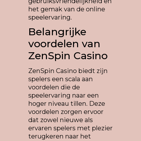
gebruiksvriendelijkheid en
het gemak van de online
speelervaring.
Belangrijke
voordelen van
ZenSpin Casino
ZenSpin Casino biedt zijn
spelers een scala aan
voordelen die de
speelervaring naar een
hoger niveau tillen. Deze
voordelen zorgen ervoor
dat zowel nieuwe als
ervaren spelers met plezier
terugkeren naar het