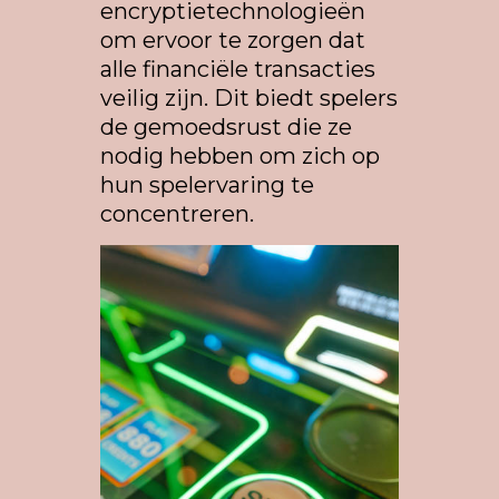
encryptietechnologieën
om ervoor te zorgen dat
alle financiële transacties
veilig zijn. Dit biedt spelers
de gemoedsrust die ze
nodig hebben om zich op
hun spelervaring te
concentreren.