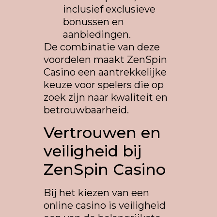
inclusief exclusieve
bonussen en
aanbiedingen.
De combinatie van deze
voordelen maakt ZenSpin
Casino een aantrekkelijke
keuze voor spelers die op
zoek zijn naar kwaliteit en
betrouwbaarheid.
Vertrouwen en
veiligheid bij
ZenSpin Casino
Bij het kiezen van een
online casino is veiligheid