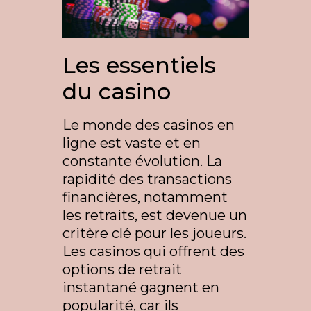
Les essentiels
du casino
Le monde des casinos en
ligne est vaste et en
constante évolution. La
rapidité des transactions
financières, notamment
les retraits, est devenue un
critère clé pour les joueurs.
Les casinos qui offrent des
options de retrait
instantané gagnent en
popularité, car ils