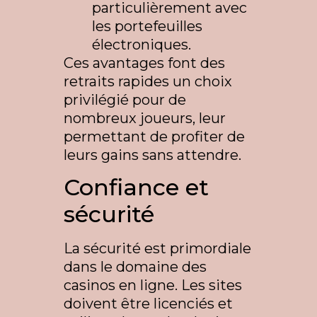
particulièrement avec
les portefeuilles
électroniques.
Ces avantages font des
retraits rapides un choix
privilégié pour de
nombreux joueurs, leur
permettant de profiter de
leurs gains sans attendre.
Confiance et
sécurité
La sécurité est primordiale
dans le domaine des
casinos en ligne. Les sites
doivent être licenciés et