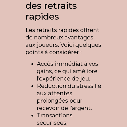
des retraits
rapides
Les retraits rapides offrent
de nombreux avantages
aux joueurs. Voici quelques
points à considérer :
Accès immédiat à vos
gains, ce qui améliore
l’expérience de jeu.
Réduction du stress lié
aux attentes
prolongées pour
recevoir de l’argent.
Transactions
sécurisées,