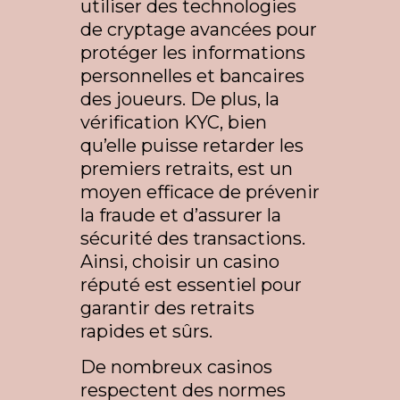
utiliser des technologies
de cryptage avancées pour
protéger les informations
personnelles et bancaires
des joueurs. De plus, la
vérification KYC, bien
qu’elle puisse retarder les
premiers retraits, est un
moyen efficace de prévenir
la fraude et d’assurer la
sécurité des transactions.
Ainsi, choisir un casino
réputé est essentiel pour
garantir des retraits
rapides et sûrs.
De nombreux casinos
respectent des normes