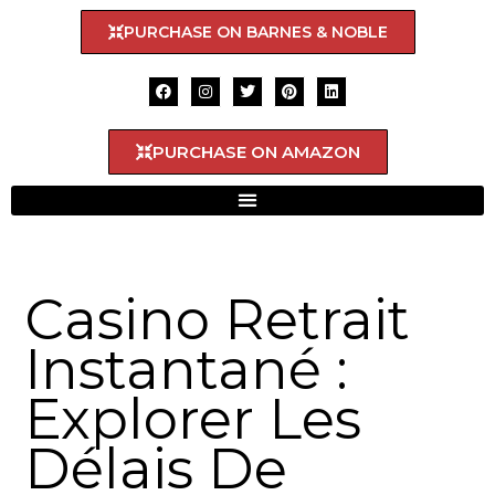
PURCHASE ON BARNES & NOBLE
PURCHASE ON AMAZON
Casino Retrait
Instantané :
Explorer Les
Délais De