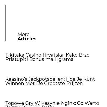
More
Articles
Tikitaka Casino Hrvatska: Kako Brzo
Pristupiti Bonusima I Igrama
Kaasino’s Jackpotspellen: Hoe Je Kunt
Winnen Met De Grootste Prijzen
Topowe Gry W Kasynie Nginx: Co Warto