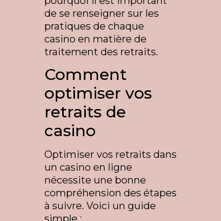
pourquoi il est important
de se renseigner sur les
pratiques de chaque
casino en matière de
traitement des retraits.
Comment
optimiser vos
retraits de
casino
Optimiser vos retraits dans
un casino en ligne
nécessite une bonne
compréhension des étapes
à suivre. Voici un guide
simple :