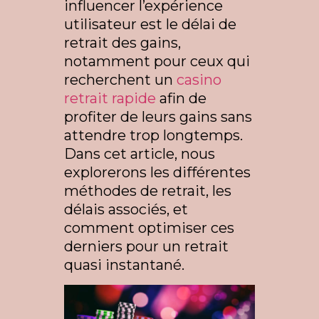
influencer l’expérience
utilisateur est le délai de
retrait des gains,
notamment pour ceux qui
recherchent un
casino
retrait rapide
afin de
profiter de leurs gains sans
attendre trop longtemps.
Dans cet article, nous
explorerons les différentes
méthodes de retrait, les
délais associés, et
comment optimiser ces
derniers pour un retrait
quasi instantané.