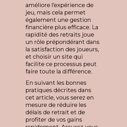
améliore l’expérience de
jeu, mais cela permet
également une gestion
financière plus efficace. La
rapidité des retraits joue
un rôle prépondérant dans
la satisfaction des joueurs,
et choisir un site qui
facilite ce processus peut
faire toute la différence.
En suivant les bonnes
pratiques décrites dans
cet article, vous serez en
mesure de réduire les
délais de retrait et de
profiter de vos gains
rapidement. Assurez-vous