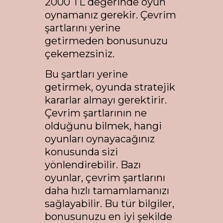
2000 TL değerinde oyun
oynamanız gerekir. Çevrim
şartlarını yerine
getirmeden bonusunuzu
çekemezsiniz.
Bu şartları yerine
getirmek, oyunda stratejik
kararlar almayı gerektirir.
Çevrim şartlarının ne
olduğunu bilmek, hangi
oyunları oynayacağınız
konusunda sizi
yönlendirebilir. Bazı
oyunlar, çevrim şartlarını
daha hızlı tamamlamanızı
sağlayabilir. Bu tür bilgiler,
bonusunuzu en iyi şekilde