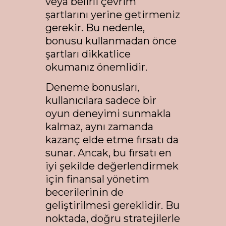
veya belirli çevrim
şartlarını yerine getirmeniz
gerekir. Bu nedenle,
bonusu kullanmadan önce
şartları dikkatlice
okumanız önemlidir.
Deneme bonusları,
kullanıcılara sadece bir
oyun deneyimi sunmakla
kalmaz, aynı zamanda
kazanç elde etme fırsatı da
sunar. Ancak, bu fırsatı en
iyi şekilde değerlendirmek
için finansal yönetim
becerilerinin de
geliştirilmesi gereklidir. Bu
noktada, doğru stratejilerle