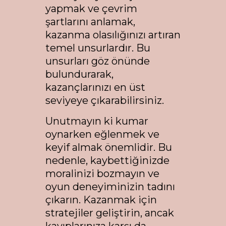
yapmak ve çevrim
şartlarını anlamak,
kazanma olasılığınızı artıran
temel unsurlardır. Bu
unsurları göz önünde
bulundurarak,
kazançlarınızı en üst
seviyeye çıkarabilirsiniz.
Unutmayın ki kumar
oynarken eğlenmek ve
keyif almak önemlidir. Bu
nedenle, kaybettiğinizde
moralinizi bozmayın ve
oyun deneyiminizin tadını
çıkarın. Kazanmak için
stratejiler geliştirin, ancak
kayıplarınıza karşı da