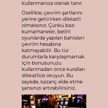
kullanmanıza olanak tanır.
Özellikle, çevrim şartlarını
yerine getirirken dikkatli
olmalısınız. Çünkü bazı
kumarhaneler, belirli
oyunlarda yapılan bahisleri
çevrim hesabına
katmayabilir. Bu tür
durumlarla karşılaşmamak
için bonusunuzu
kullanmadan önce kuralları
dikkatlice okuyun. Bu
sayede, kazanç elde etme
şansınızı artırabilirsiniz.