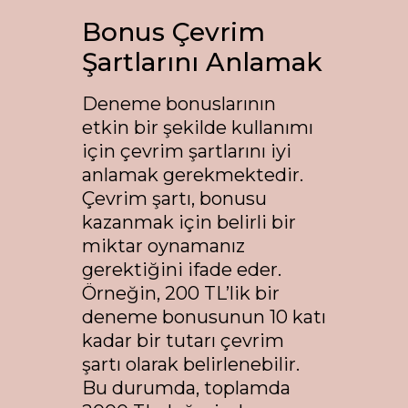
Bonus Çevrim
Şartlarını Anlamak
Deneme bonuslarının
etkin bir şekilde kullanımı
için çevrim şartlarını iyi
anlamak gerekmektedir.
Çevrim şartı, bonusu
kazanmak için belirli bir
miktar oynamanız
gerektiğini ifade eder.
Örneğin, 200 TL’lik bir
deneme bonusunun 10 katı
kadar bir tutarı çevrim
şartı olarak belirlenebilir.
Bu durumda, toplamda