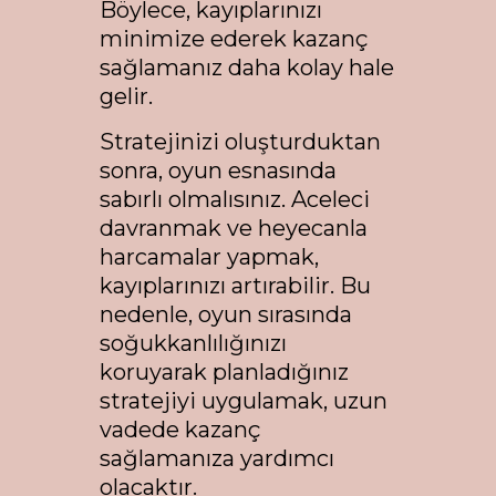
Böylece, kayıplarınızı
minimize ederek kazanç
sağlamanız daha kolay hale
gelir.
Stratejinizi oluşturduktan
sonra, oyun esnasında
sabırlı olmalısınız. Aceleci
davranmak ve heyecanla
harcamalar yapmak,
kayıplarınızı artırabilir. Bu
nedenle, oyun sırasında
soğukkanlılığınızı
koruyarak planladığınız
stratejiyi uygulamak, uzun
vadede kazanç
sağlamanıza yardımcı
olacaktır.