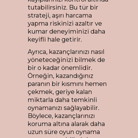
tutabilirsiniz. Bu tür bir
strateji, aşırı harcama
yapma riskinizi azaltır ve
kumar deneyiminizi daha
keyifli hale getirir.
Ayrıca, kazançlarınızı nasıl
yöneteceğinizi bilmek de
bir o kadar önemlidir.
Örneğin, kazandığınız
paranın bir kısmını hemen
çekmek, geriye kalan
miktarla daha temkinli
oynamanızı sağlayabilir.
Böylece, kazançlarınızı
koruma altına alarak daha
uzun süre oyun oynama