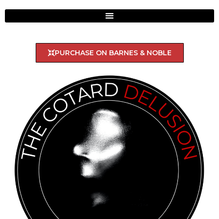
PURCHASE ON BARNES & NOBLE