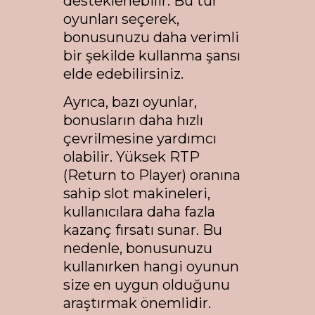
desteklenebilir. Bu tür
oyunları seçerek,
bonusunuzu daha verimli
bir şekilde kullanma şansı
elde edebilirsiniz.
Ayrıca, bazı oyunlar,
bonusların daha hızlı
çevrilmesine yardımcı
olabilir. Yüksek RTP
(Return to Player) oranına
sahip slot makineleri,
kullanıcılara daha fazla
kazanç fırsatı sunar. Bu
nedenle, bonusunuzu
kullanırken hangi oyunun
size en uygun olduğunu
araştırmak önemlidir.