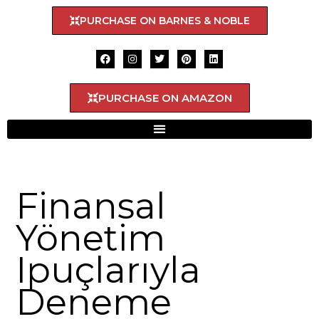
PURCHASE ON BARNES & NOBLE
PURCHASE ON AMAZON
Finansal
Yönetim
Ipuçlarıyla
Deneme