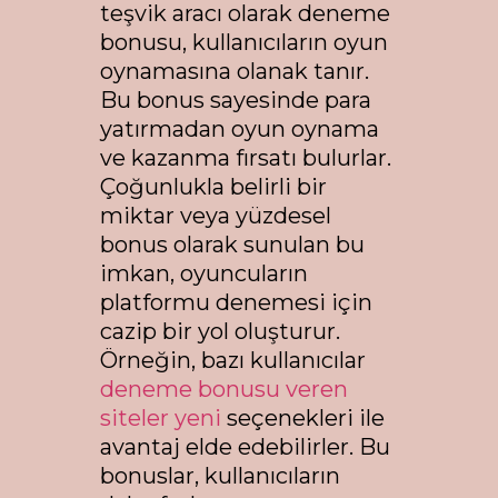
teşvik aracı olarak deneme
bonusu, kullanıcıların oyun
oynamasına olanak tanır.
Bu bonus sayesinde para
yatırmadan oyun oynama
ve kazanma fırsatı bulurlar.
Çoğunlukla belirli bir
miktar veya yüzdesel
bonus olarak sunulan bu
imkan, oyuncuların
platformu denemesi için
cazip bir yol oluşturur.
Örneğin, bazı kullanıcılar
deneme bonusu veren
siteler yeni
seçenekleri ile
avantaj elde edebilirler. Bu
bonuslar, kullanıcıların