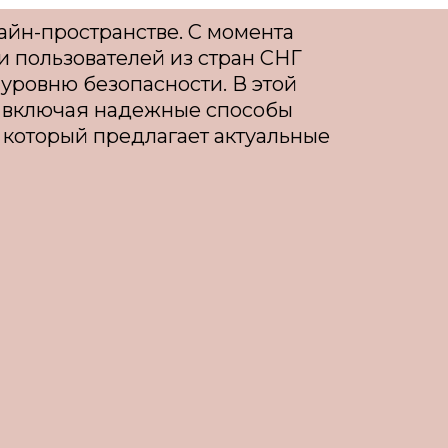
айн-пространстве. С момента
и пользователей из стран СНГ
уровню безопасности. В этой
о, включая надежные способы
 который предлагает актуальные