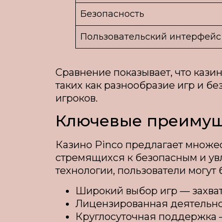
Безопасность
Пользовательский интерфейс
Сравнение показывает, что кази
таких как разнообразие игр и б
игроков.
Ключевые преимуще
Казино Pinco предлагает множес
стремящихся к безопасным и ув
технологии, пользователи могут
Широкий выбор игр — захват
Лицензированная деятельнос
Круглосуточная поддержка 