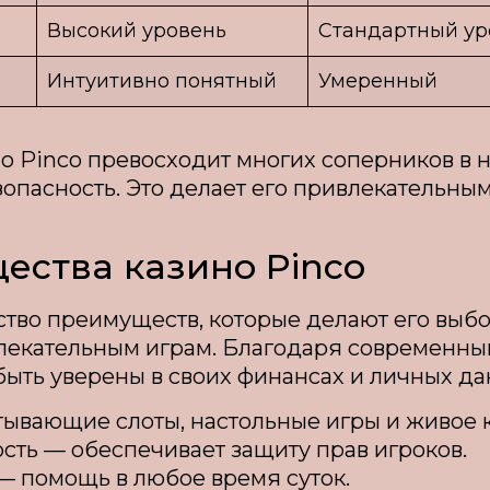
Высокий уровень
Стандартный ур
Интуитивно понятный
Умеренный
но Pinco превосходит многих соперников в 
езопасность. Это делает его привлекательны
ства казино Pinco
тво преимуществ, которые делают его выбо
лекательным играм. Благодаря современны
 быть уверены в своих финансах и личных да
ывающие слоты, настольные игры и живое к
ть — обеспечивает защиту прав игроков.
— помощь в любое время суток.