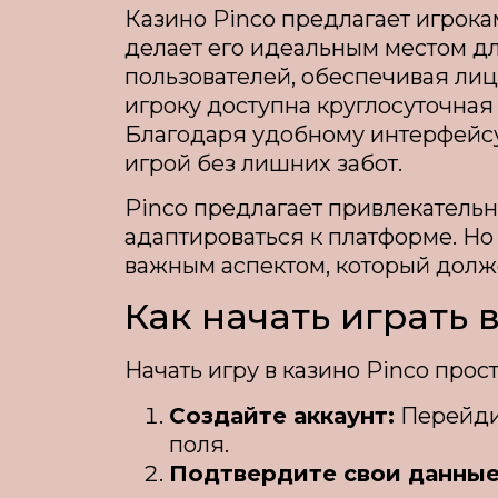
Казино Pinco предлагает игрокам
делает его идеальным местом дл
пользователей, обеспечивая л
игроку доступна круглосуточная
Благодаря удобному интерфейсу,
игрой без лишних забот.
Pinco предлагает привлекательн
адаптироваться к платформе. Но
важным аспектом, который долж
Как начать играть 
Начать игру в казино Pinco про
Создайте аккаунт:
Перейдит
поля.
Подтвердите свои данные