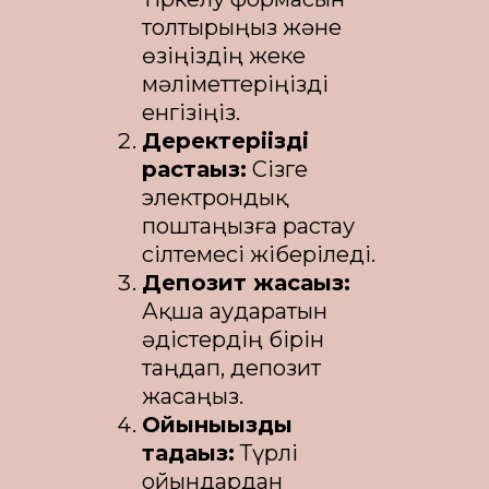
толтырыңыз және
өзіңіздің жеке
мәліметтеріңізді
енгізіңіз.
Деректеріңізді
растаңыз:
Сізге
электрондық
поштаңызға растау
сілтемесі жіберіледі.
Депозит жасаңыз:
Ақша аударатын
әдістердің бірін
таңдап, депозит
жасаңыз.
Ойыныңызды
таңдаңыз:
Түрлі
ойындардан