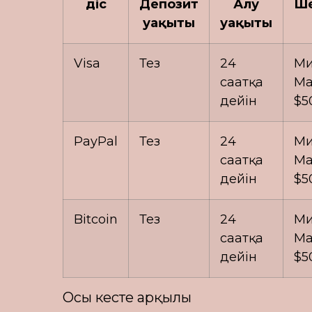
Әдіс
Депозит
Алу
Ше
уақыты
уақыты
Visa
Тез
24
Ми
сағатқа
Ма
дейін
$5
PayPal
Тез
24
Ми
сағатқа
Ма
дейін
$5
Bitcoin
Тез
24
Ми
сағатқа
Ма
дейін
$5
Осы кесте арқылы