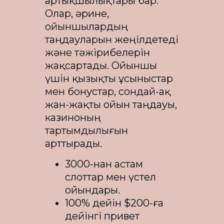
артықшылықтары бар.
Олар, әрине,
ойыншылардың
таңдауларын жеңілдетеді
және тәжірибелерін
жақсартады. Ойыншы
үшін қызықты ұсыныстар
мен бонустар, сондай-ақ
жан-жақты ойын таңдауы,
казиноның
тартымдылығын
арттырады.
3000-нан астам
слоттар мен үстел
ойындары.
100% дейін $200-ға
дейінгі привет