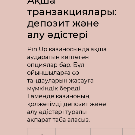
Ақша
транзакциялары:
депозит және
алу әдістері
Pin Up казиносында ақша
аударатын көптеген
опциялар бар. Бұл
ойыншыларға өз
таңдауларын жасауға
мүмкіндік береді.
Төменде казиноның
қолжетімді депозит және
алу әдістері туралы
ақпарат таба аласыз.