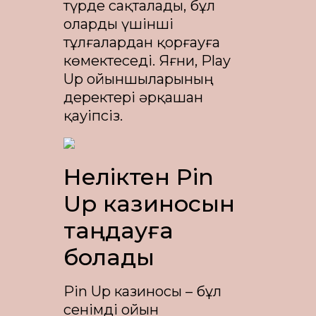
түрде сақталады, бұл
оларды үшінші
тұлғалардан қорғауға
көмектеседі. Яғни, Play
Up ойыншыларының
деректері әрқашан
қауіпсіз.
Неліктен Pin
Up казиносын
таңдауға
болады
Pin Up казиносы – бұл
сенімді ойын