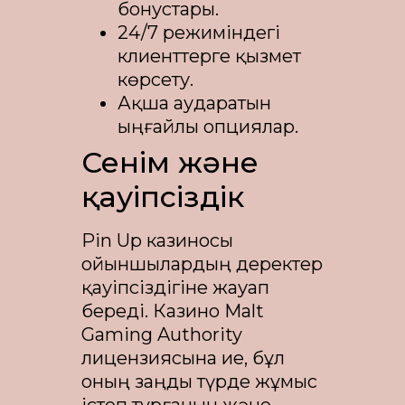
бонустары.
24/7 режиміндегі
клиенттерге қызмет
көрсету.
Ақша аударатын
ыңғайлы опциялар.
Сенім және
қауіпсіздік
Pin Up казиносы
ойыншылардың деректер
қауіпсіздігіне жауап
береді. Казино Malt
Gaming Authority
лицензиясына ие, бұл
оның заңды түрде жұмыс
істеп тұрғанын және