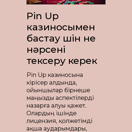
Pin Up
казиносымен
бастау үшін не
нәрсені
тексеру керек
Pin Up казиносына
кірісер алдында,
ойыншылар бірнеше
маңызды аспектілерді
назарға алуы қажет.
Олардың ішінде
лицензия, қолжетімді
ақша аударымдары,