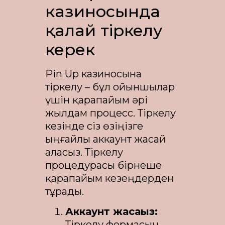
казиносында
қалай тіркелу
керек
Pin Up казиносына
тіркелу – бұл ойыншылар
үшін қарапайым әрі
жылдам процесс. Тіркелу
кезінде сіз өзіңізге
ыңғайлы аккаунт жасай
аласыз. Тіркелу
процедурасы бірнеше
қарапайым кезеңдерден
тұрады.
Аккаунт жасаңыз:
Тіркелу формасын